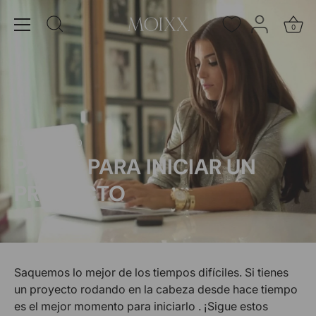
Ir
al
0
contenido
10 ABRIL 2020
PASOS PARA INICIAR UN
PROYECTO
Saquemos lo mejor de los tiempos difíciles. Si tienes
un proyecto rodando en la cabeza desde hace tiempo
es el mejor momento para iniciarlo . ¡Sigue estos