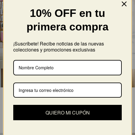
10% OFF en tu
primera compra
¡Suscríbete! Recibe noticias de las nuevas
colecciones y promociones exclusivas
Busca redes de apoyo (amigos, familia, etc.) que te
impulsen a apostar por tu proyecto. Sé selectiva: no
todos a tu alrededor querrán verte triunfar.
QUIERO MI CUPÓN
5. CONFÍA